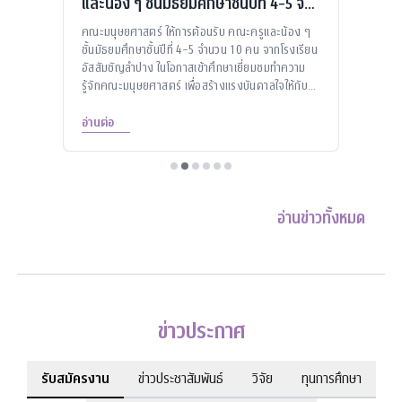
และน้อง ๆ ชั้นมัธยมศึกษาชั้นปีที่ 4-5 จาก
อาห
โรงเรียนอัสสัมชัญลำปาง จ.ลำปาง
สตร์
คณะมนุษยศาสตร์ ให้การต้อนรับ คณะครูและน้อง ๆ
Prog
กรและ
ชั้นมัธยมศึกษาชั้นปีที่ 4-5 จำนวน 10 คน จากโรงเรียน
บรรย
 of
อัสสัมชัญลำปาง ในโอกาสเข้าศึกษาเยี่ยมชมทำความ
อาชีพ
ment
รู้จักคณะมนุษยศาสตร์ เพื่อสร้างแรงบันดาลใจให้กับ
โครง
นักเรียนชั้นมัธยมศึกษา
ขุมพล
อ่านต่อ
ประจ
อ่านข่าวทั้งหมด
ข่าวประกาศ
รับสมัครงาน
ข่าวประชาสัมพันธ์
วิจัย
ทุนการศึกษา